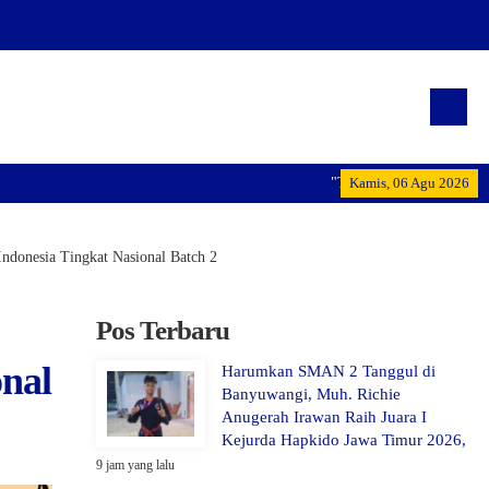
"Terwujudnya generasi pemimpin
Kamis, 06 Agu 2026
ndonesia Tingkat Nasional Batch 2
Pos Terbaru
onal
Harumkan SMAN 2 Tanggul di
Banyuwangi, Muh. Richie
Anugerah Irawan Raih Juara I
Kejurda Hapkido Jawa Timur 2026,
9 jam yang lalu