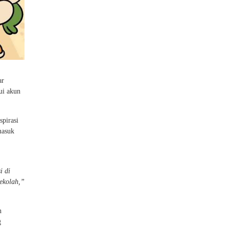
ar
ui akun
pirasi
masuk
i di
sekolah,”
n
g