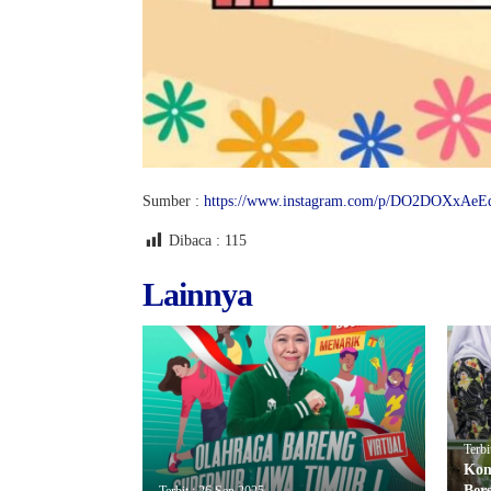
Sumber :
https://www.instagram.com/p/DO2DOXxAe
Dibaca :
115
Lainnya
Terbi
Kom
Ber
Terbit : 26 Sep 2025