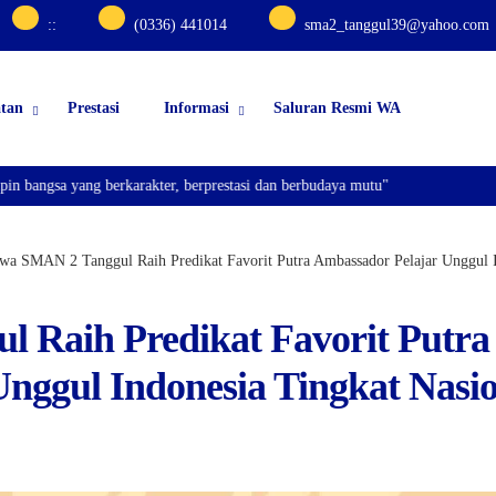
:
:
(0336) 441014
sma2_tanggul39@yahoo.com
atan
Prestasi
Informasi
Saluran Resmi WA
sa yang berkarakter, berprestasi dan berbudaya mutu"
wa SMAN 2 Tanggul Raih Predikat Favorit Putra Ambassador Pelajar Unggul I
 Raih Predikat Favorit Putra
nggul Indonesia Tingkat Nasi