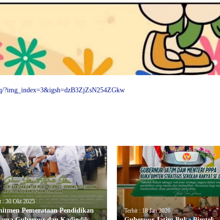
Eq/?img_index=3&igsh=dzB3ZjZsN254ZGkw
t : 30 Okt 2025
itmen Pemerataan Pendidikan
Terbit : 18 Jan 2026
sama Gubernur dan Kadindik
Gubernur Jatim Buka Bimtek