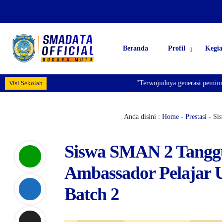
Beranda
Profil
Kegi
Visi Sekolah
"Terwujudnya generasi pemimpin bang
Anda disini :
Home
-
Prestasi
-
Sis
Siswa SMAN 2 Tanggul
Ambassador Pelajar U
Batch 2