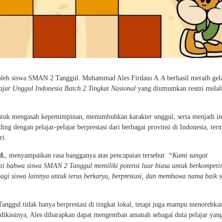
oleh siswa SMAN 2 Tanggul. Muhammad Ales Firdaus A.A berhasil meraih gel
jar Unggul Indonesia Batch 2 Tingkat Nasional
yang diumumkan resmi melal
ntuk mengasah kepemimpinan, menumbuhkan karakter unggul, serta menjadi ins
ing dengan pelajar-pelajar berprestasi dari berbagai provinsi di Indonesia, ter
ri.
d.
, menyampaikan rasa bangganya atas pencapaian tersebut.
“Kami sangat
ukti bahwa siswa SMAN 2 Tanggul memiliki potensi luar biasa untuk berkompetis
 bagi siswa lainnya untuk terus berkarya, berprestasi, dan membawa nama baik 
ggul tidak hanya berprestasi di tingkat lokal, tetapi juga mampu menorehka
dikasinya, Ales diharapkan dapat mengemban amanah sebagai duta pelajar yan