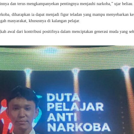
a lainnya dan terus mengkampanyekan pentingnya menjauhi narkoba,” ujar beliau.
arkoba, diharapkan ia dapat menjadi figur teladan yang mampu menyebarkan ke
gah masyarakat, khususnya di kalangan pelajar.
gkah awal dari kontribusi positifnya dalam menciptakan generasi muda yang seh