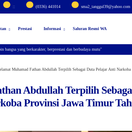
:
:
(0336) 441014
sma2_tanggul39@yahoo.com
atan
Prestasi
Informasi
Saluran Resmi WA
ng berkarakter, berprestasi dan berbudaya mutu"
elamat Muhamad Fathan Abdullah Terpilih Sebagai Duta Pelajar Anti Narkoba
han Abdullah Terpilih Sebaga
rkoba Provinsi Jawa Timur Ta