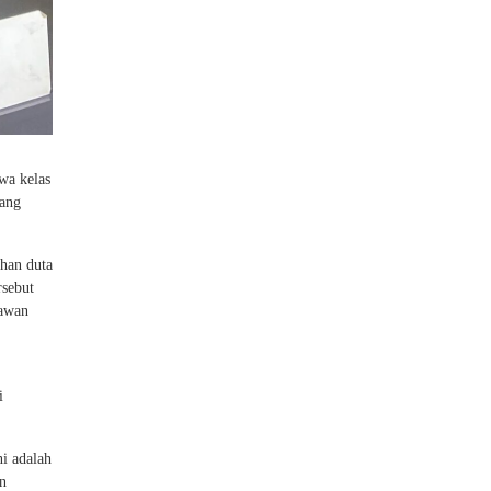
wa kelas
yang
han duta
rsebut
lawan
i
i adalah
an