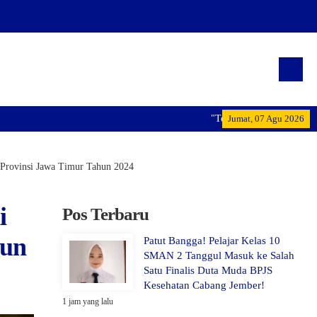
"Terwujudnya generasi pemimpin bang
Jumat, 07 Agu 2026
 Provinsi Jawa Timur Tahun 2024
i
Pos Terbaru
hun
Patut Bangga! Pelajar Kelas 10
SMAN 2 Tanggul Masuk ke Salah
Satu Finalis Duta Muda BPJS
Kesehatan Cabang Jember!
1 jam yang lalu