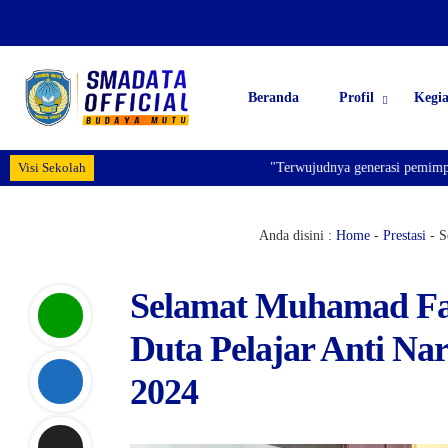
Beranda
Profil
Kegi
Visi Sekolah
"Terwujudnya generasi pemimpin bangsa ya
Anda disini :
Home
-
Prestasi
-
S
Selamat Muhamad Fat
Duta Pelajar Anti Na
2024