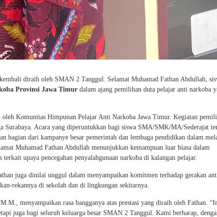
kembali diraih oleh SMAN 2 Tanggul. Selamat Muhamad Fathan Abdullah, sis
rkoba Provinsi Jawa Timur
dalam ajang pemilihan duta pelajar anti narkoba 
n oleh Komunitas Himpunan Pelajar Anti Narkoba Jawa Timur. Kegiatan pemili
ngga Surabaya. Acara yang diperuntukkan bagi siswa SMA/SMK/MA/Sederajat te
kan bagian dari kampanye besar pemerintah dan lembaga pendidikan dalam me
Selamat Muhamad Fathan Abdullah menunjukkan kemampuan luar biasa dalam
s terkait upaya pencegahan penyalahgunaan narkoba di kalangan pelajar.
Fathan juga dinilai unggul dalam menyampaikan komitmen terhadap gerakan ant
kan-rekannya di sekolah dan di lingkungan sekitarnya.
.M., menyampaikan rasa bangganya atas prestasi yang diraih oleh Fathan. “In
 tetapi juga bagi seluruh keluarga besar SMAN 2 Tanggul. Kami berharap, deng