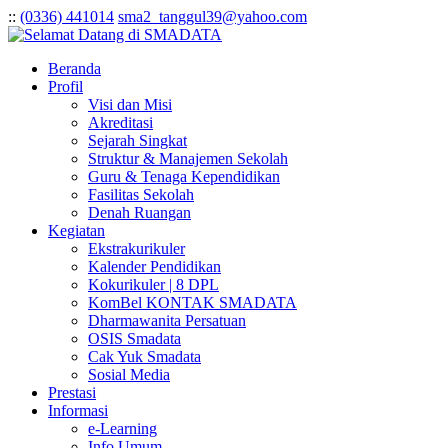
:
:
(0336) 441014
sma2_tanggul39@yahoo.com
Beranda
Profil
Visi dan Misi
Akreditasi
Sejarah Singkat
Struktur & Manajemen Sekolah
Guru & Tenaga Kependidikan
Fasilitas Sekolah
Denah Ruangan
Kegiatan
Ekstrakurikuler
Kalender Pendidikan
Kokurikuler | 8 DPL
KomBel KONTAK SMADATA
Dharmawanita Persatuan
OSIS Smadata
Cak Yuk Smadata
Sosial Media
Prestasi
Informasi
e-Learning
Info Umum