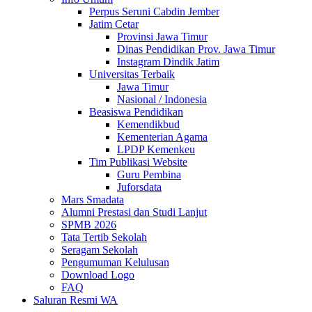
Perpus Seruni Cabdin Jember
Jatim Cetar
Provinsi Jawa Timur
Dinas Pendidikan Prov. Jawa Timur
Instagram Dindik Jatim
Universitas Terbaik
Jawa Timur
Nasional / Indonesia
Beasiswa Pendidikan
Kemendikbud
Kementerian Agama
LPDP Kemenkeu
Tim Publikasi Website
Guru Pembina
Juforsdata
Mars Smadata
Alumni Prestasi dan Studi Lanjut
SPMB 2026
Tata Tertib Sekolah
Seragam Sekolah
Pengumuman Kelulusan
Download Logo
FAQ
Saluran Resmi WA