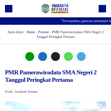
"Terwujudnya generasi pemimpin bangs
Beranda
Profil
Anda disini :
Home
-
Prestasi
-
PMR Pamerawiradata SMA Negeri 2
Tanggul Peringkat Pertama
Kegiatan
Prestasi
Informasi
Saluran Resmi WA
PMR Pamerawiradata SMA Negeri 2
Tanggul Peringkat Pertama
Peraih : Jurnalistik Smadata