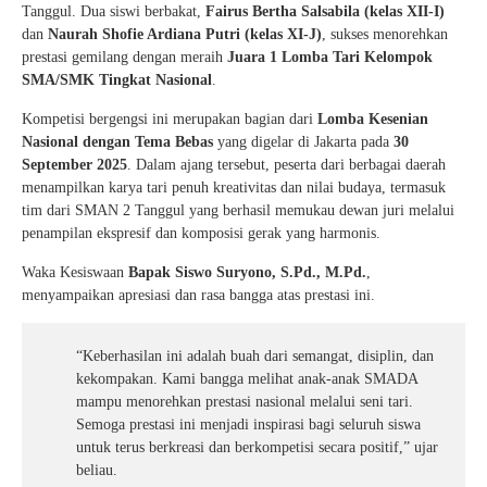
Tanggul. Dua siswi berbakat,
Fairus Bertha Salsabila (kelas XII-I)
dan
Naurah Shofie Ardiana Putri (kelas XI-J)
, sukses menorehkan
prestasi gemilang dengan meraih
Juara 1 Lomba Tari Kelompok
SMA/SMK Tingkat Nasional
.
Kompetisi bergengsi ini merupakan bagian dari
Lomba Kesenian
Nasional dengan Tema Bebas
yang digelar di Jakarta pada
30
September 2025
. Dalam ajang tersebut, peserta dari berbagai daerah
menampilkan karya tari penuh kreativitas dan nilai budaya, termasuk
tim dari SMAN 2 Tanggul yang berhasil memukau dewan juri melalui
penampilan ekspresif dan komposisi gerak yang harmonis.
Waka Kesiswaan
Bapak Siswo Suryono, S.Pd., M.Pd.
,
menyampaikan apresiasi dan rasa bangga atas prestasi ini.
“Keberhasilan ini adalah buah dari semangat, disiplin, dan
kekompakan. Kami bangga melihat anak-anak SMADA
mampu menorehkan prestasi nasional melalui seni tari.
Semoga prestasi ini menjadi inspirasi bagi seluruh siswa
untuk terus berkreasi dan berkompetisi secara positif,” ujar
beliau.