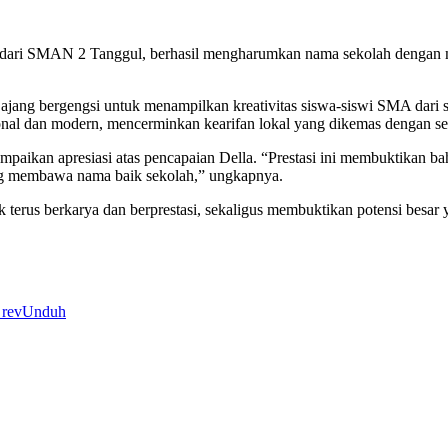
t dari SMAN 2 Tanggul, berhasil mengharumkan nama sekolah dengan 
n ajang bergengsi untuk menampilkan kreativitas siswa-siswi SMA dar
onal dan modern, mencerminkan kearifan lokal yang dikemas dengan sent
aikan apresiasi atas pencapaian Della. “Prestasi ini membuktikan 
yang membawa nama baik sekolah,” ungkapnya.
uk terus berkarya dan berprestasi, sekaligus membuktikan potensi besa
rev
Unduh