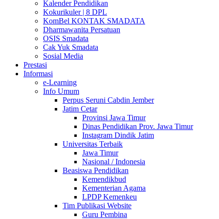
Kalender Pendidikan
Kokurikuler | 8 DPL
KomBel KONTAK SMADATA
Dharmawanita Persatuan
OSIS Smadata
Cak Yuk Smadata
Sosial Media
Prestasi
Informasi
e-Learning
Info Umum
Perpus Seruni Cabdin Jember
Jatim Cetar
Provinsi Jawa Timur
Dinas Pendidikan Prov. Jawa Timur
Instagram Dindik Jatim
Universitas Terbaik
Jawa Timur
Nasional / Indonesia
Beasiswa Pendidikan
Kemendikbud
Kementerian Agama
LPDP Kemenkeu
Tim Publikasi Website
Guru Pembina