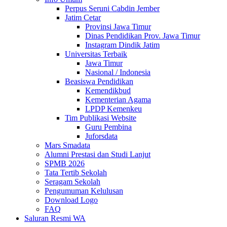
Perpus Seruni Cabdin Jember
Jatim Cetar
Provinsi Jawa Timur
Dinas Pendidikan Prov. Jawa Timur
Instagram Dindik Jatim
Universitas Terbaik
Jawa Timur
Nasional / Indonesia
Beasiswa Pendidikan
Kemendikbud
Kementerian Agama
LPDP Kemenkeu
Tim Publikasi Website
Guru Pembina
Juforsdata
Mars Smadata
Alumni Prestasi dan Studi Lanjut
SPMB 2026
Tata Tertib Sekolah
Seragam Sekolah
Pengumuman Kelulusan
Download Logo
FAQ
Saluran Resmi WA