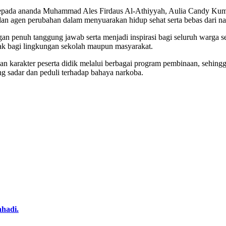
kepada ananda Muhammad Ales Firdaus Al-Athiyyah, Aulia Candy Kumal
 agen perubahan dalam menyuarakan hidup sehat serta bebas dari nar
n penuh tanggung jawab serta menjadi inspirasi bagi seluruh warga seko
mpak bagi lingkungan sekolah maupun masyarakat.
arakter peserta didik melalui berbagai program pembinaan, sehing
ng sadar dan peduli terhadap bahaya narkoba.
hadi.