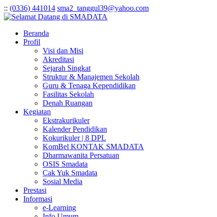
:
:
(0336) 441014
sma2_tanggul39@yahoo.com
Beranda
Profil
Visi dan Misi
Akreditasi
Sejarah Singkat
Struktur & Manajemen Sekolah
Guru & Tenaga Kependidikan
Fasilitas Sekolah
Denah Ruangan
Kegiatan
Ekstrakurikuler
Kalender Pendidikan
Kokurikuler | 8 DPL
KomBel KONTAK SMADATA
Dharmawanita Persatuan
OSIS Smadata
Cak Yuk Smadata
Sosial Media
Prestasi
Informasi
e-Learning
Info Umum