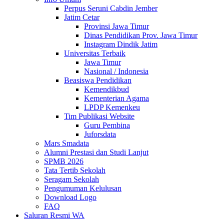
Perpus Seruni Cabdin Jember
Jatim Cetar
Provinsi Jawa Timur
Dinas Pendidikan Prov. Jawa Timur
Instagram Dindik Jatim
Universitas Terbaik
Jawa Timur
Nasional / Indonesia
Beasiswa Pendidikan
Kemendikbud
Kementerian Agama
LPDP Kemenkeu
Tim Publikasi Website
Guru Pembina
Juforsdata
Mars Smadata
Alumni Prestasi dan Studi Lanjut
SPMB 2026
Tata Tertib Sekolah
Seragam Sekolah
Pengumuman Kelulusan
Download Logo
FAQ
Saluran Resmi WA