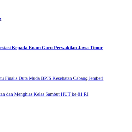
n
resiasi Kepada Enam Guru Perwakilan Jawa Timur
atu Finalis Duta Muda BPJS Kesehatan Cabang Jember!
hkan dan Menghias Kelas Sambut HUT ke-81 RI