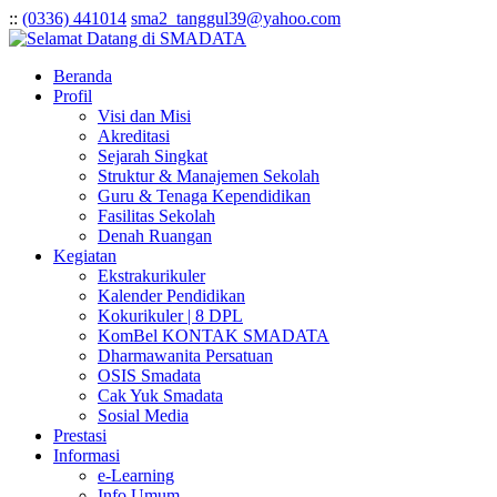
:
:
(0336) 441014
sma2_tanggul39@yahoo.com
Beranda
Profil
Visi dan Misi
Akreditasi
Sejarah Singkat
Struktur & Manajemen Sekolah
Guru & Tenaga Kependidikan
Fasilitas Sekolah
Denah Ruangan
Kegiatan
Ekstrakurikuler
Kalender Pendidikan
Kokurikuler | 8 DPL
KomBel KONTAK SMADATA
Dharmawanita Persatuan
OSIS Smadata
Cak Yuk Smadata
Sosial Media
Prestasi
Informasi
e-Learning
Info Umum