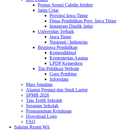
Perpus Seruni Cabdin Jember
Jatim Cetar
Provinsi Jawa Timur
Dinas Pendidikan Prov. Jawa Timur
Instagram Dindik Jatim
Universitas Terbaik
Jawa Timur
Nasional / Indonesia
Beasiswa Pendidikan
Kemendikbud
Kementerian Agama
LPDP Kemenkeu
Tim Publikasi Website
Guru Pembina
Juforsdata
Mars Smadata
Alumni Prestasi dan Studi Lanjut
SPMB 2026
Tata Tertib Sekolah
Seragam Sekolah
Pengumuman Kelulusan
Download Logo
FAQ
Saluran Resmi WA