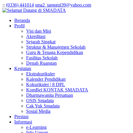
:
:
(0336) 441014
sma2_tanggul39@yahoo.com
Beranda
Profil
Visi dan Misi
Akreditasi
Sejarah Singkat
Struktur & Manajemen Sekolah
Guru & Tenaga Kependidikan
Fasilitas Sekolah
Denah Ruangan
Kegiatan
Ekstrakurikuler
Kalender Pendidikan
Kokurikuler | 8 DPL
KomBel KONTAK SMADATA
Dharmawanita Persatuan
OSIS Smadata
Cak Yuk Smadata
Sosial Media
Prestasi
Informasi
e-Learning
Info Umum