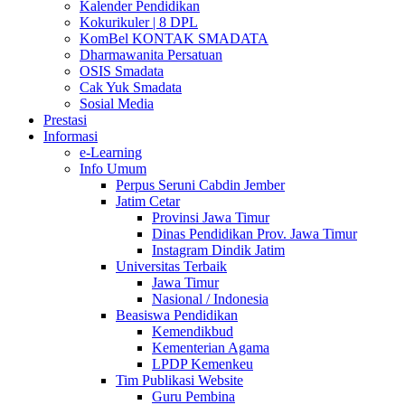
Kalender Pendidikan
Kokurikuler | 8 DPL
KomBel KONTAK SMADATA
Dharmawanita Persatuan
OSIS Smadata
Cak Yuk Smadata
Sosial Media
Prestasi
Informasi
e-Learning
Info Umum
Perpus Seruni Cabdin Jember
Jatim Cetar
Provinsi Jawa Timur
Dinas Pendidikan Prov. Jawa Timur
Instagram Dindik Jatim
Universitas Terbaik
Jawa Timur
Nasional / Indonesia
Beasiswa Pendidikan
Kemendikbud
Kementerian Agama
LPDP Kemenkeu
Tim Publikasi Website
Guru Pembina