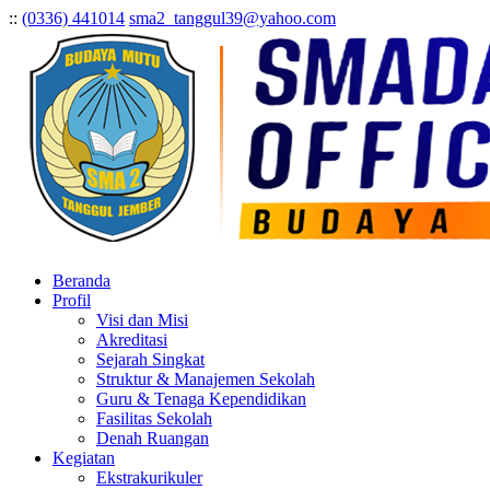
:
:
(0336) 441014
sma2_tanggul39@yahoo.com
Beranda
Profil
Visi dan Misi
Akreditasi
Sejarah Singkat
Struktur & Manajemen Sekolah
Guru & Tenaga Kependidikan
Fasilitas Sekolah
Denah Ruangan
Kegiatan
Ekstrakurikuler