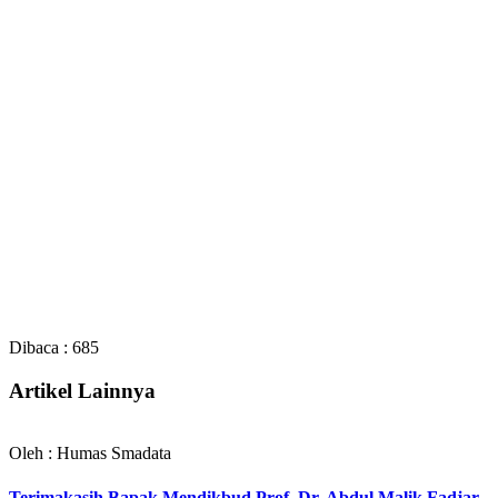
Dibaca :
685
Artikel Lainnya
Oleh : Humas Smadata
Terimakasih Bapak Mendikbud Prof. Dr. Abdul Malik Fadjar