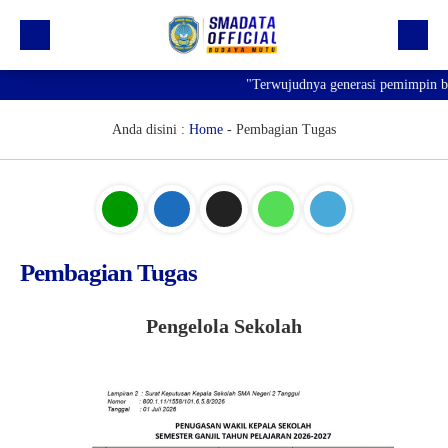
"Terwujudnya generasi pemimpin bang
Beranda
Profil
Anda disini :
Home
-
Pembagian Tugas
Kegiatan
Prestasi
Informasi
Pembagian Tugas
Saluran Resmi WA
Pengelola Sekolah