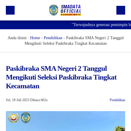
"Terwujudnya generasi pemimpin bangs
Beranda
Profil
Anda disini :
Home
-
Pendidikan
-
Paskibraka SMA Negeri 2 Tanggul
Mengikuti Seleksi Paskibraka Tingkat Kecamatan
Kegiatan
Prestasi
Paskibraka SMA Negeri 2 Tanggul
Informasi
Mengikuti Seleksi Paskibraka Tingkat
Saluran Resmi WA
Kecamatan
Sel, 18 Juli 2023
Dibaca 662x
Pendidikan