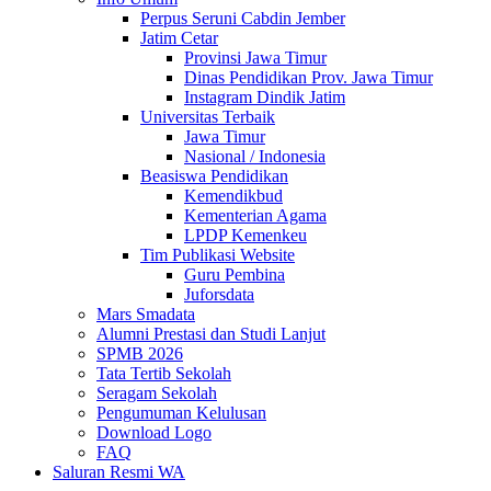
Perpus Seruni Cabdin Jember
Jatim Cetar
Provinsi Jawa Timur
Dinas Pendidikan Prov. Jawa Timur
Instagram Dindik Jatim
Universitas Terbaik
Jawa Timur
Nasional / Indonesia
Beasiswa Pendidikan
Kemendikbud
Kementerian Agama
LPDP Kemenkeu
Tim Publikasi Website
Guru Pembina
Juforsdata
Mars Smadata
Alumni Prestasi dan Studi Lanjut
SPMB 2026
Tata Tertib Sekolah
Seragam Sekolah
Pengumuman Kelulusan
Download Logo
FAQ
Saluran Resmi WA