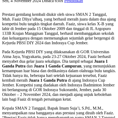
Sen, 4 November 2024
Dibaca 650x
Pendidikan
Prestasi gemilang kembali diukir oleh siswa SMAN 2 Tanggul,
Muh. Faaiz Dliya’ulhaq, yang berhasil meraih juara dalam dua ajang
kompetisi bulu tangkis tingkat daerah. Faaiz, siswa kelas X-B yang
lahir di Jember pada 15 Oktober 2009 dan tinggal di JL Argopuro
133B Krajan Manggisan Tanggul, berhasil membanggakan sekolah
dan keluarganya dengan memenangkan sejumlah gelar bergengsi di
Kejurda PBSI DIY 2024 dan Indoraya Cup Jember.
Pada Kejurda PBSI DIY yang dilaksanakan di GOR Universitas
Atma Jaya, Yogyakarta, pada 23-27 Oktober 2024, Faaiz berhasil
menyabet dua gelar juara sekaligus. Dia tampil sebagai
Juara 1
Ganda Putra
dan
Juara 1 Ganda Campuran
, yang menunjukkan
kemampuan luar biasa dan dedikasinya dalam olahraga bulu tangkis.
Tidak hanya itu, beberapa hari setelah kejuaraan tersebut, Faaiz
kembali meraih
Juara 1 Ganda Putra
di ajang Indoraya Cup
Jember. Kompetisi yang diadakan oleh Indoraya Badminton Jember
ini berlangsung di GOR Indoraya Sukorambi, Jember, pada 30
Oktober – 2 November 2024, dan menjadi ajang unjuk kebolehan
lain bagi Faaiz di tengah persaingan ketat.
Kepala SMAN 2 Tanggul, Bapak Imam Suja’i, S.Pd., M.M.,
menyampaikan rasa bangganya atas prestasi yang diraih oleh Faaiz.
“Prestasi Faaiz tidak hanya mengharumkan nama SMAN 2 Tanggul