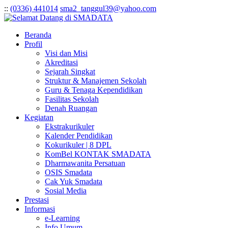
:
:
(0336) 441014
sma2_tanggul39@yahoo.com
Beranda
Profil
Visi dan Misi
Akreditasi
Sejarah Singkat
Struktur & Manajemen Sekolah
Guru & Tenaga Kependidikan
Fasilitas Sekolah
Denah Ruangan
Kegiatan
Ekstrakurikuler
Kalender Pendidikan
Kokurikuler | 8 DPL
KomBel KONTAK SMADATA
Dharmawanita Persatuan
OSIS Smadata
Cak Yuk Smadata
Sosial Media
Prestasi
Informasi
e-Learning
Info Umum