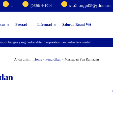
:
:
(0336) 441014
sma2_tanggul39@yahoo.com
atan
Prestasi
Informasi
Saluran Resmi WA
n bangsa yang berkarakter, berprestasi dan berbudaya mutu"
Anda disini :
Home
-
Pendidikan
-
Marhaban Yaa Ramadan
dan