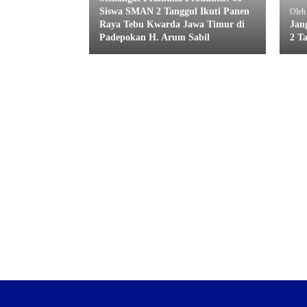
Siswa SMAN 2 Tanggul Ikuti Panen
Oleh
Raya Tebu Kwarda Jawa Timur di
Jan
Padepokan H. Arum Sabil
2 T