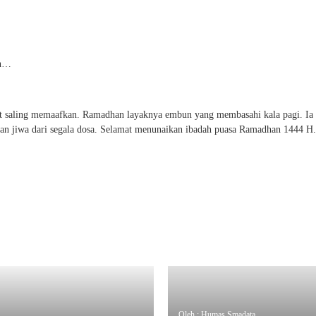
an…
pat saling memaafkan. Ramadhan layaknya embun yang membasahi kala pagi. Ia
n jiwa dari segala dosa. Selamat menunaikan ibadah puasa Ramadhan 1444 H.
Oleh : Humas Smadata