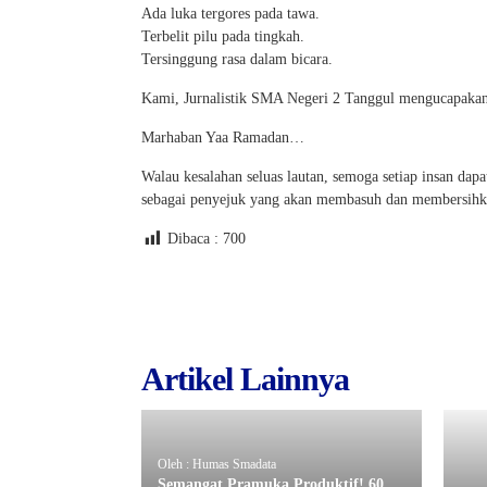
Ada luka tergores pada tawa.
Terbelit pilu pada tingkah.
Tersinggung rasa dalam bicara.
Kami, Jurnalistik SMA Negeri 2 Tanggul mengucapak
Marhaban Yaa Ramadan…
Walau kesalahan seluas lautan, semoga setiap insan da
sebagai penyejuk yang akan membasuh dan membersihka
Dibaca :
700
Artikel Lainnya
Oleh : Humas Smadata
Semangat Pramuka Produktif! 60