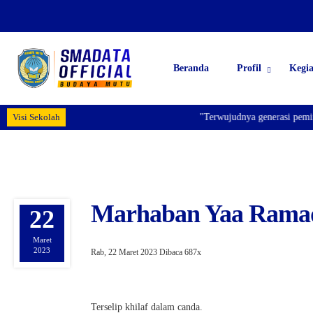
Beranda
Profil
Kegi
Visi Sekolah
"Terwujudnya generasi pemimpi
Marhaban Yaa Rama
22
Maret
2023
Rab, 22 Maret 2023
Dibaca 687x
Terselip khilaf dalam canda.