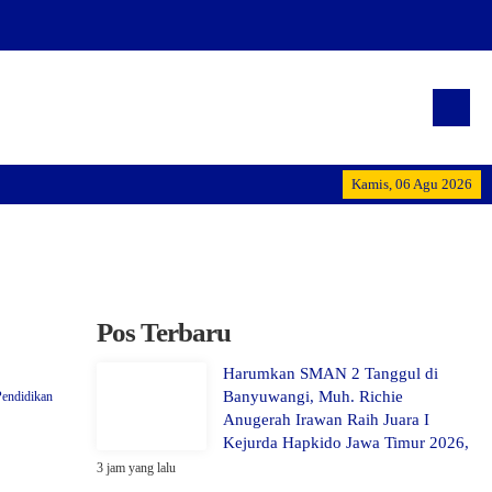
"Terwujudnya generasi pe
Kamis, 06 Agu 2026
Pos Terbaru
Harumkan SMAN 2 Tanggul di
Banyuwangi, Muh. Richie
Pendidikan
Anugerah Irawan Raih Juara I
Kejurda Hapkido Jawa Timur 2026,
3 jam yang lalu