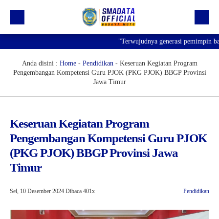
"Terwujudnya generasi pemimpin bangsa
Beranda
Profil
Anda disini :
Home
-
Pendidikan
-
Keseruan Kegiatan Program
Pengembangan Kompetensi Guru PJOK (PKG PJOK) BBGP Provinsi
Kegiatan
Jawa Timur
Prestasi
Informasi
Keseruan Kegiatan Program
Pengembangan Kompetensi Guru PJOK
Saluran Resmi WA
(PKG PJOK) BBGP Provinsi Jawa
Timur
Sel, 10 Desember 2024
Dibaca 401x
Pendidikan