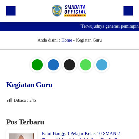
"Terwujudnya generasi pemimpin b
Beranda
Profil
Anda disini :
Home
-
Kegiatan Guru
Kegiatan
Prestasi
Informasi
Kegiatan Guru
Saluran Resmi WA
Dibaca :
245
Pos Terbaru
Patut Bangga! Pelajar Kelas 10 SMAN 2