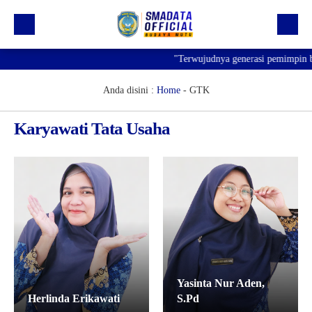
"Terwujudnya generasi pemimpin ban
Beranda
Profil
Anda disini :
Home
-
GTK
Kegiatan
Karyawati Tata Usaha
Prestasi
Informasi
Saluran Resmi WA
Yasinta Nur Aden,
Herlinda Erikawati
S.Pd