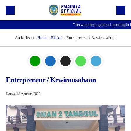
"Terwujudnya generasi pemimpin bang
Beranda
Profil
Anda disini :
Home
-
Ekskul
-
Entrepreneur / Kewirausahaan
Kegiatan
Prestasi
Informasi
Entrepreneur / Kewirausahaan
Saluran Resmi WA
Kamis, 13 Agustus 2020