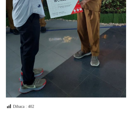
Dibaca :
402