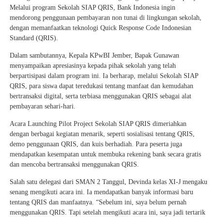
Melalui program Sekolah SIAP QRIS, Bank Indonesia ingin
mendorong penggunaan pembayaran non tunai di lingkungan sekolah,
dengan memanfaatkan teknologi Quick Response Code Indonesian
Standard (QRIS).
Dalam sambutannya, Kepala KPwBI Jember, Bapak Gunawan
menyampaikan apresiasinya kepada pihak sekolah yang telah
berpartisipasi dalam program ini. Ia berharap, melalui Sekolah SIAP
QRIS, para siswa dapat teredukasi tentang manfaat dan kemudahan
bertransaksi digital, serta terbiasa menggunakan QRIS sebagai alat
pembayaran sehari-hari.
Acara Launching Pilot Project Sekolah SIAP QRIS dimeriahkan
dengan berbagai kegiatan menarik, seperti sosialisasi tentang QRIS,
demo penggunaan QRIS, dan kuis berhadiah. Para peserta juga
mendapatkan kesempatan untuk membuka rekening bank secara gratis
dan mencoba bertransaksi menggunakan QRIS.
Salah satu delegasi dari SMAN 2 Tanggul, Devinda kelas XI-J mengaku
senang mengikuti acara ini. Ia mendapatkan banyak informasi baru
tentang QRIS dan manfaatnya. “Sebelum ini, saya belum pernah
menggunakan QRIS. Tapi setelah mengikuti acara ini, saya jadi tertarik