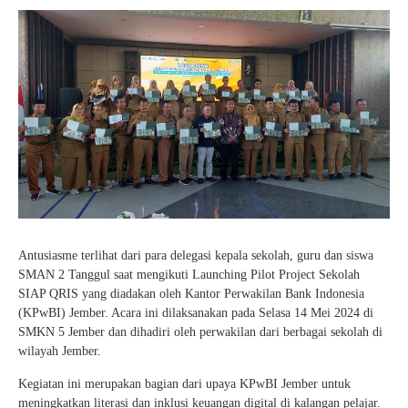
Antusiasme terlihat dari para delegasi kepala sekolah, guru dan siswa
SMAN 2 Tanggul saat mengikuti Launching Pilot Project Sekolah
SIAP QRIS yang diadakan oleh Kantor Perwakilan Bank Indonesia
(KPwBI) Jember. Acara ini dilaksanakan pada Selasa 14 Mei 2024 di
SMKN 5 Jember dan dihadiri oleh perwakilan dari berbagai sekolah di
wilayah Jember.
Kegiatan ini merupakan bagian dari upaya KPwBI Jember untuk
meningkatkan literasi dan inklusi keuangan digital di kalangan pelajar.