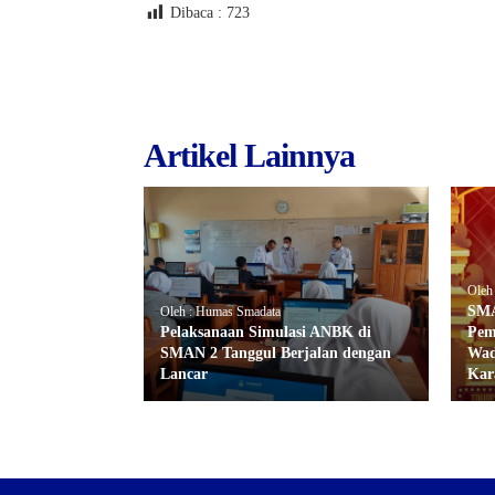
Dibaca :
723
Artikel Lainnya
Oleh
SMA
Oleh : Humas Smadata
Pelaksanaan Simulasi ANBK di
Pem
SMAN 2 Tanggul Berjalan dengan
Wad
Lancar
Kar