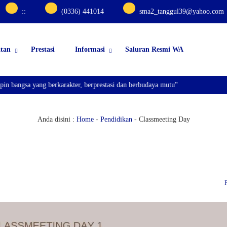
:
:
(0336) 441014
sma2_tanggul39@yahoo.com
atan
Prestasi
Informasi
Saluran Resmi WA
gsa yang berkarakter, berprestasi dan berbudaya mutu"
Anda disini :
Home
-
Pendidikan
-
Classmeeting Day