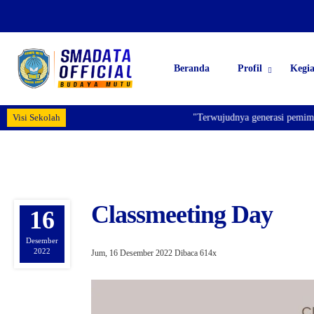
Beranda
Profil
Kegi
Visi Sekolah
"Terwujudnya generasi pemimpin ban
Classmeeting Day
16
Desember
2022
Jum, 16 Desember 2022
Dibaca 614x