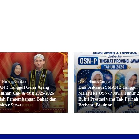
 : Humas Smadata
Oleh : Humas Smadata
N 2 Tanggul Gelar Ajang
Dua Srikandi SMAN 2 Tanggul
ilihan Cak & Yuk 2025/2026
Melaju ke OSN-P Jawa Timur 2
ah Pengembangan Bakat dan
Bukti Prestasi yang Tak Pernah
akter Siswa
Berhenti Bersinar