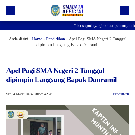
"Terwujudnya generasi pemimpin bangs
Beranda
Profil
Anda disini :
Home
-
Pendidikan
-
Apel Pagi SMA Negeri 2 Tanggul
dipimpin Langsung Bapak Danramil
Kegiatan
Prestasi
Apel Pagi SMA Negeri 2 Tanggul
Informasi
dipimpin Langsung Bapak Danramil
Saluran Resmi WA
Sen, 4 Maret 2024
Dibaca 423x
Pendidikan