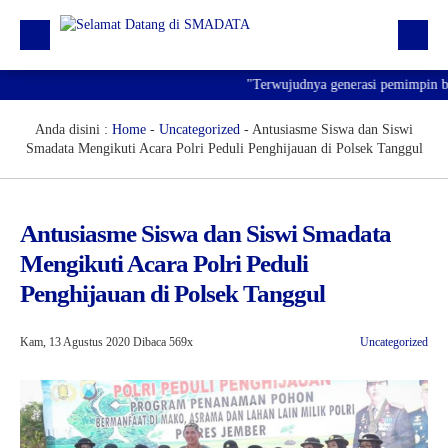
"Terwujudnya generasi pemimpin bang
Beranda
Profil
Anda disini :
Home
-
Uncategorized
-
Antusiasme Siswa dan Siswi
Smadata Mengikuti Acara Polri Peduli Penghijauan di Polsek Tanggul
Kegiatan
Prestasi
Antusiasme Siswa dan Siswi Smadata
Informasi
Mengikuti Acara Polri Peduli
Saluran Resmi WA
Penghijauan di Polsek Tanggul
Kam, 13 Agustus 2020
Dibaca 569x
Uncategorized