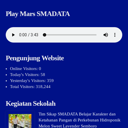
Play Mars SMADATA
Pengunjung Website
Online Visitors:
0
Today's Visitors:
58
Yesterday's Visitors:
359
Total Visitors:
318,244
Kegiatan Sekolah
Tim Sikap SMADATA Belajar Karakter dan
Ketahanan Pangan di Perkebunan Hidroponik
Melon Sweet Lavender Semboro