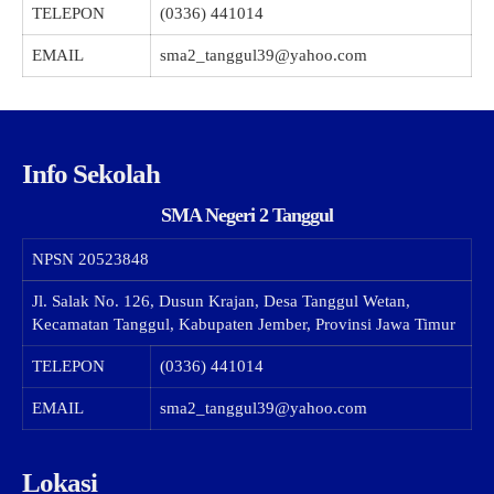
TELEPON
(0336) 441014
EMAIL
sma2_tanggul39@yahoo.com
Info Sekolah
SMA Negeri 2 Tanggul
NPSN
20523848
Jl. Salak No. 126, Dusun Krajan, Desa Tanggul Wetan,
Kecamatan Tanggul, Kabupaten Jember, Provinsi Jawa Timur
TELEPON
(0336) 441014
EMAIL
sma2_tanggul39@yahoo.com
Lokasi