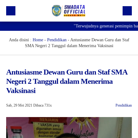
"Terwujudnya generasi pemimpin bangsa ya
Beranda
Profil
Anda disini :
Home
-
Pendidikan
-
Antusiasme Dewan Guru dan Staf
SMA Negeri 2 Tanggul dalam Menerima Vaksinasi
Kegiatan
Prestasi
Antusiasme Dewan Guru dan Staf SMA
Informasi
Negeri 2 Tanggul dalam Menerima
Saluran Resmi WA
Vaksinasi
Sab, 29 Mei 2021
Dibaca 731x
Pendidikan