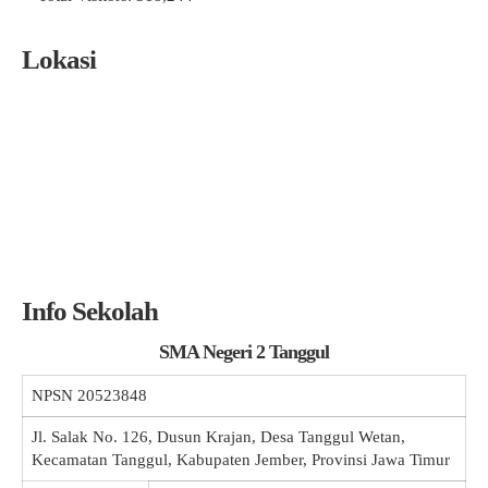
Lokasi
Info Sekolah
SMA Negeri 2 Tanggul
NPSN
20523848
Jl. Salak No. 126, Dusun Krajan, Desa Tanggul Wetan,
Kecamatan Tanggul, Kabupaten Jember, Provinsi Jawa Timur