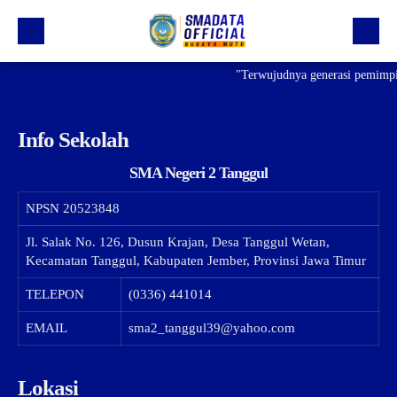
"Terwujudnya generasi pemimpin
Beranda
Profil
Info Sekolah
Kegiatan
SMA Negeri 2 Tanggul
Prestasi
NPSN
20523848
Informasi
Jl. Salak No. 126, Dusun Krajan, Desa Tanggul Wetan,
Saluran Resmi WA
Kecamatan Tanggul, Kabupaten Jember, Provinsi Jawa Timur
TELEPON
(0336) 441014
EMAIL
sma2_tanggul39@yahoo.com
Lokasi