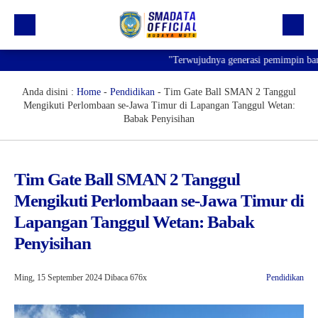
"Terwujudnya generasi pemimpin bangsa y
Beranda
Profil
Anda disini :
Home
-
Pendidikan
-
Tim Gate Ball SMAN 2 Tanggul
Mengikuti Perlombaan se-Jawa Timur di Lapangan Tanggul Wetan:
Kegiatan
Babak Penyisihan
Prestasi
Informasi
Tim Gate Ball SMAN 2 Tanggul
Mengikuti Perlombaan se-Jawa Timur di
Saluran Resmi WA
Lapangan Tanggul Wetan: Babak
Penyisihan
Ming, 15 September 2024
Dibaca 676x
Pendidikan