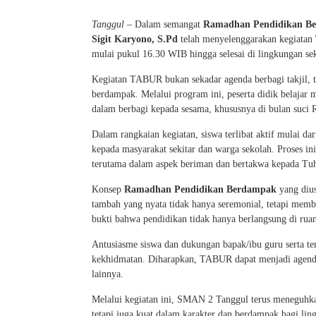
Tanggul
– Dalam semangat
Ramadhan Pendidikan B
Sigit Karyono, S.Pd
telah menyelenggarakan kegiatan
mulai pukul 16.30 WIB hingga selesai di lingkungan se
Kegiatan TABUR bukan sekadar agenda berbagi takjil, t
berdampak. Melalui program ini, peserta didik belajar 
dalam berbagi kepada sesama, khususnya di bulan suci
Dalam rangkaian kegiatan, siswa terlibat aktif mulai dari
kepada masyarakat sekitar dan warga sekolah. Proses in
terutama dalam aspek beriman dan bertakwa kepada Tuh
Konsep
Ramadhan Pendidikan Berdampak
yang dius
tambah yang nyata tidak hanya seremonial, tetapi me
bukti bahwa pendidikan tidak hanya berlangsung di ruan
Antusiasme siswa dan dukungan bapak/ibu guru serta te
kekhidmatan. Diharapkan, TABUR dapat menjadi agenda 
lainnya.
Melalui kegiatan ini, SMAN 2 Tanggul terus meneguhk
tetapi juga kuat dalam karakter dan berdampak bagi ling