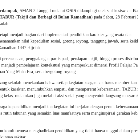
erdampak
, SMAN 2 Tanggul melalui
OSIS
didampingi oleh staf kesiswaan
Ba
TABUR (Takjil dan Berbagi di Bulan Ramadhan)
pada Sabtu, 28 Februari 
kolah.
etapi menjadi bagian dari implementasi pendidikan karakter yang nyata dan
menanamkan nilai kepedulian sosial, gotong royong, tanggung jawab, serta keik
 Ramadhan 1447 Hijriah.
 perencanaan, penggalangan partisipasi, persiapan takjil, hingga proses distribu
i menjadi pembelajaran kontekstual yang memperkuat dimensi Profil Pelajar Pa
an Yang Maha Esa, serta bergotong royong.
ung sekolah menekankan bahwa setiap kegiatan keagamaan harus memberikan 
mbentuk karakter, menumbuhkan empati, dan mempererat kebersamaan. TABUR 
g kelas, melainkan juga melalui aksi sosial yang menyentuh langsung masyarak
naga kependidikan menjadikan kegiatan ini berjalan dengan penuh kebersamaa
rutin tahunan yang semakin luas manfaatnya serta menginspirasi gerakan keb
an komitmennya menghadirkan pendidikan yang tidak hanya unggul dalam prest
kungan sekitar.