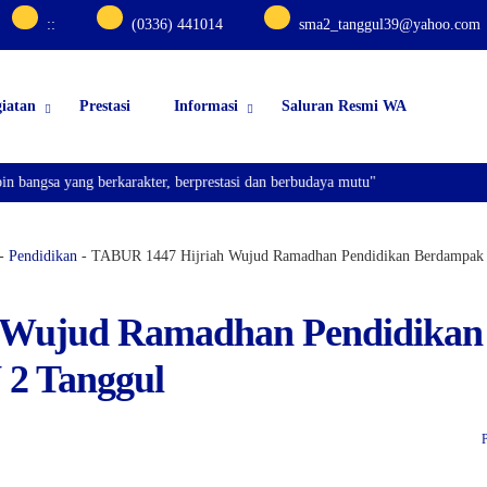
:
:
(0336) 441014
sma2_tanggul39@yahoo.com
iatan
Prestasi
Informasi
Saluran Resmi WA
angsa yang berkarakter, berprestasi dan berbudaya mutu"
-
Pendidikan
-
TABUR 1447 Hijriah Wujud Ramadhan Pendidikan Berdampak
 Wujud Ramadhan Pendidikan
2 Tanggul