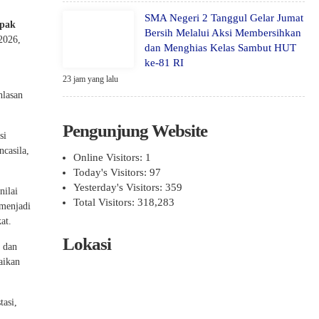
SMA Negeri 2 Tanggul Gelar Jumat
pak
Bersih Melalui Aksi Membersihkan
2026,
dan Menghias Kelas Sambut HUT
ke-81 RI
23 jam yang lalu
hlasan
Pengunjung Website
si
ncasila,
Online Visitors:
1
Today's Visitors:
97
Yesterday's Visitors:
359
nilai
Total Visitors:
318,283
menjadi
at.
Lokasi
n dan
aikan
asi,