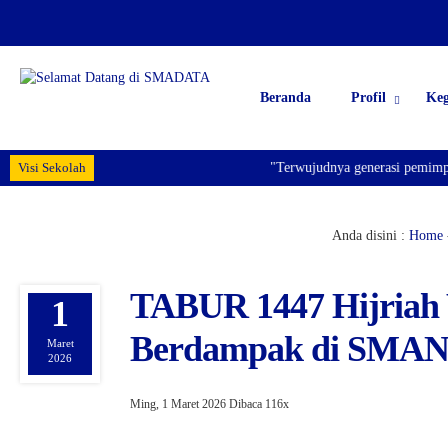
Beranda
Profil
Keg
Visi Sekolah
"Terwujudnya generasi pemimpin b
Anda disini :
Home
TABUR 1447 Hijriah
1
Berdampak di SMAN 
Maret
2026
Ming, 1 Maret 2026
Dibaca 116x