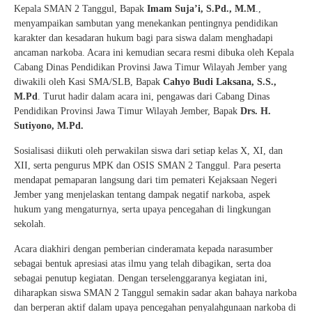
Kepala SMAN 2 Tanggul, Bapak
Imam Suja’i, S.Pd., M.M
.,
menyampaikan sambutan yang menekankan pentingnya pendidikan
karakter dan kesadaran hukum bagi para siswa dalam menghadapi
ancaman narkoba. Acara ini kemudian secara resmi dibuka oleh Kepala
Cabang Dinas Pendidikan Provinsi Jawa Timur Wilayah Jember yang
diwakili oleh Kasi SMA/SLB, Bapak
Cahyo Budi Laksana, S.S.,
M.Pd
. Turut hadir dalam acara ini, pengawas dari Cabang Dinas
Pendidikan Provinsi Jawa Timur Wilayah Jember, Bapak
Drs. H.
Sutiyono, M.Pd.
Sosialisasi diikuti oleh perwakilan siswa dari setiap kelas X, XI, dan
XII, serta pengurus MPK dan OSIS SMAN 2 Tanggul. Para peserta
mendapat pemaparan langsung dari tim pemateri Kejaksaan Negeri
Jember yang menjelaskan tentang dampak negatif narkoba, aspek
hukum yang mengaturnya, serta upaya pencegahan di lingkungan
sekolah.
Acara diakhiri dengan pemberian cinderamata kepada narasumber
sebagai bentuk apresiasi atas ilmu yang telah dibagikan, serta doa
sebagai penutup kegiatan. Dengan terselenggaranya kegiatan ini,
diharapkan siswa SMAN 2 Tanggul semakin sadar akan bahaya narkoba
dan berperan aktif dalam upaya pencegahan penyalahgunaan narkoba di