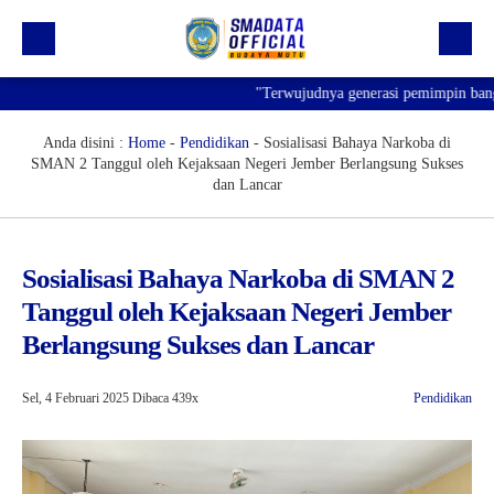
"Terwujudnya generasi pemimpin bangsa y
Beranda
Profil
Anda disini :
Home
-
Pendidikan
-
Sosialisasi Bahaya Narkoba di
SMAN 2 Tanggul oleh Kejaksaan Negeri Jember Berlangsung Sukses
Kegiatan
dan Lancar
Prestasi
Informasi
Sosialisasi Bahaya Narkoba di SMAN 2
Tanggul oleh Kejaksaan Negeri Jember
Saluran Resmi WA
Berlangsung Sukses dan Lancar
Sel, 4 Februari 2025
Dibaca 439x
Pendidikan