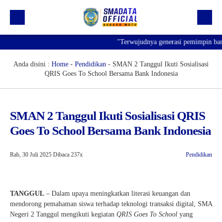
"Terwujudnya generasi pemimpin bangs
Beranda
Profil
Anda disini :
Home
-
Pendidikan
-
SMAN 2 Tanggul Ikuti Sosialisasi
QRIS Goes To School Bersama Bank Indonesia
Kegiatan
Prestasi
SMAN 2 Tanggul Ikuti Sosialisasi QRIS
Informasi
Goes To School Bersama Bank Indonesia
Saluran Resmi WA
Rab, 30 Juli 2025
Dibaca 237x
Pendidikan
TANGGUL
– Dalam upaya meningkatkan literasi keuangan dan
mendorong pemahaman siswa terhadap teknologi transaksi digital, SMA
Negeri 2 Tanggul mengikuti kegiatan
QRIS Goes To School
yang