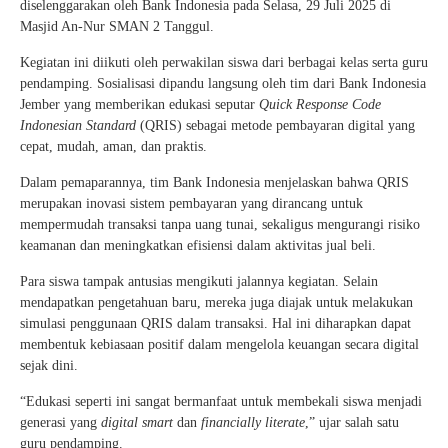
diselenggarakan oleh Bank Indonesia pada Selasa, 29 Juli 2025 di
Masjid An-Nur SMAN 2 Tanggul.
Kegiatan ini diikuti oleh perwakilan siswa dari berbagai kelas serta guru
pendamping. Sosialisasi dipandu langsung oleh tim dari Bank Indonesia
Jember yang memberikan edukasi seputar
Quick Response Code
Indonesian Standard
(QRIS) sebagai metode pembayaran digital yang
cepat, mudah, aman, dan praktis.
Dalam pemaparannya, tim Bank Indonesia menjelaskan bahwa QRIS
merupakan inovasi sistem pembayaran yang dirancang untuk
mempermudah transaksi tanpa uang tunai, sekaligus mengurangi risiko
keamanan dan meningkatkan efisiensi dalam aktivitas jual beli.
Para siswa tampak antusias mengikuti jalannya kegiatan. Selain
mendapatkan pengetahuan baru, mereka juga diajak untuk melakukan
simulasi penggunaan QRIS dalam transaksi. Hal ini diharapkan dapat
membentuk kebiasaan positif dalam mengelola keuangan secara digital
sejak dini.
“Edukasi seperti ini sangat bermanfaat untuk membekali siswa menjadi
generasi yang
digital smart
dan
financially literate
,” ujar salah satu
guru pendamping.