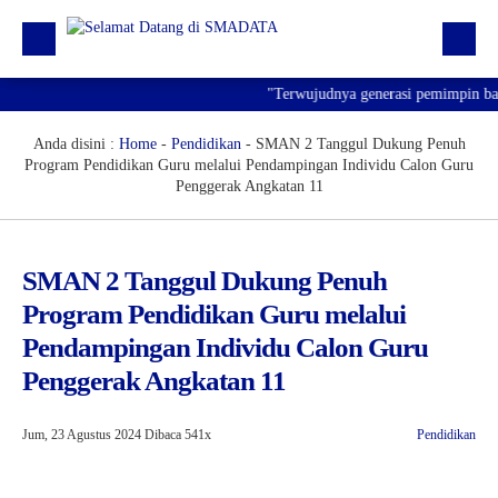
"Terwujudnya generasi pemimpin bangs
Beranda
Profil
Anda disini :
Home
-
Pendidikan
-
SMAN 2 Tanggul Dukung Penuh
Program Pendidikan Guru melalui Pendampingan Individu Calon Guru
Kegiatan
Penggerak Angkatan 11
Prestasi
Informasi
SMAN 2 Tanggul Dukung Penuh
Program Pendidikan Guru melalui
Saluran Resmi WA
Pendampingan Individu Calon Guru
Penggerak Angkatan 11
Jum, 23 Agustus 2024
Dibaca 541x
Pendidikan