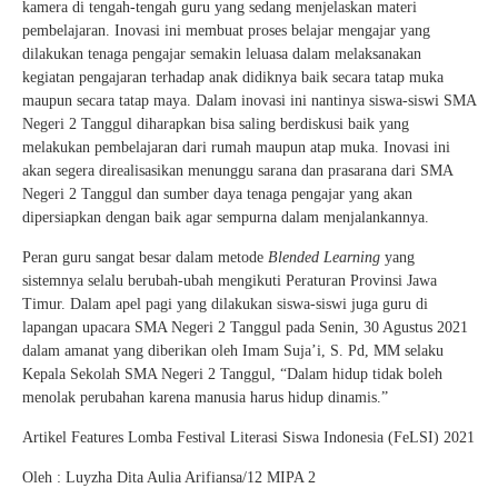
kamera di tengah-tengah guru yang sedang menjelaskan materi
pembelajaran. Inovasi ini membuat proses belajar mengajar yang
dilakukan tenaga pengajar semakin leluasa dalam melaksanakan
kegiatan pengajaran terhadap anak didiknya baik secara tatap muka
maupun secara tatap maya. Dalam inovasi ini nantinya siswa-siswi SMA
Negeri 2 Tanggul diharapkan bisa saling berdiskusi baik yang
melakukan pembelajaran dari rumah maupun atap muka. Inovasi ini
akan segera direalisasikan menunggu sarana dan prasarana dari SMA
Negeri 2 Tanggul dan sumber daya tenaga pengajar yang akan
dipersiapkan dengan baik agar sempurna dalam menjalankannya.
Peran guru sangat besar dalam metode
Blended Learning
yang
sistemnya selalu berubah-ubah mengikuti Peraturan Provinsi Jawa
Timur. Dalam apel pagi yang dilakukan siswa-siswi juga guru di
lapangan upacara SMA Negeri 2 Tanggul pada Senin, 30 Agustus 2021
dalam amanat yang diberikan oleh Imam Suja’i, S. Pd, MM selaku
Kepala Sekolah SMA Negeri 2 Tanggul, “Dalam hidup tidak boleh
menolak perubahan karena manusia harus hidup dinamis.”
Artikel Features Lomba Festival Literasi Siswa Indonesia (FeLSI) 2021
Oleh : Luyzha Dita Aulia Arifiansa/12 MIPA 2