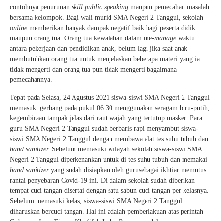
contohnya penurunan
skill public speaking
maupun pemecahan masalah
bersama kelompok. Bagi wali murid SMA Negeri 2 Tanggul, sekolah
online
memberikan banyak dampak negatif baik bagi peserta didik
maupun orang tua. Orang tua kewalahan dalam me-
manage
waktu
antara pekerjaan dan pendidikan anak, belum lagi jika saat anak
membutuhkan orang tua untuk menjelaskan beberapa materi yang ia
tidak mengerti dan orang tua pun tidak mengerti bagaimana
pemecahannya.
Tepat pada Selasa, 24 Agustus 2021 siswa-siswi SMA Negeri 2 Tanggul
memasuki gerbang pada pukul 06.30 menggunakan seragam biru-putih,
kegembiraan tampak jelas dari raut wajah yang tertutup masker. Para
guru SMA Negeri 2 Tanggul sudah berbaris rapi menyambut siswa-
siswi SMA Negeri 2 Tanggul dengan membawa alat tes suhu tubuh dan
hand sanitizer.
Sebelum memasuki wilayah sekolah siswa-siswi SMA
Negeri 2 Tanggul diperkenankan untuk di tes suhu tubuh dan memakai
hand sanitizer
yang sudah disiapkan oleh gurusebagai ikhtiar memutus
rantai penyebaran Covid-19 ini. Di dalam sekolah sudah diberikan
tempat cuci tangan disertai dengan satu sabun cuci tangan per kelasnya.
Sebelum memasuki kelas, siswa-siswi SMA Negeri 2 Tanggul
diharuskan bercuci tangan. Hal ini adalah pemberlakuan atas perintah