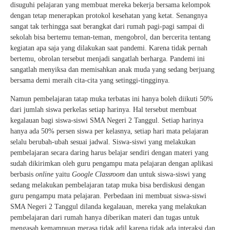
disuguhi pelajaran yang membuat mereka bekerja bersama kelompok
dengan tetap menerapkan protokol kesehatan yang ketat. Senangnya
sangat tak terhingga saat berangkat dari rumah pagi-pagi sampai di
sekolah bisa bertemu teman-teman, mengobrol, dan bercerita tentang
kegiatan apa saja yang dilakukan saat pandemi. Karena tidak pernah
bertemu, obrolan tersebut menjadi sangatlah berharga. Pandemi ini
sangatlah menyiksa dan memisahkan anak muda yang sedang berjuang
bersama demi meraih cita-cita yang setinggi-tingginya.
Namun pembelajaran tatap muka terbatas ini hanya boleh diikuti 50%
dari jumlah siswa perkelas setiap harinya. Hal tersebut membuat
kegalauan bagi siswa-siswi SMA Negeri 2 Tanggul. Setiap harinya
hanya ada 50% persen siswa per kelasnya, setiap hari mata pelajaran
selalu berubah-ubah sesuai jadwal. Siswa-siswi yang melakukan
pembelajaran secara daring harus belajar sendiri dengan materi yang
sudah dikirimkan oleh guru pengampu mata pelajaran dengan aplikasi
berbasis
online
yaitu
Google Classroom
dan untuk siswa-siswi yang
sedang melakukan pembelajaran tatap muka bisa berdiskusi dengan
guru pengampu mata pelajaran. Perbedaan ini membuat siswa-siswi
SMA Negeri 2 Tanggul dilanda kegalauan, mereka yang melakukan
pembelajaran dari rumah hanya diberikan materi dan tugas untuk
mengasah kemampuan merasa tidak adil karena tidak ada interaksi dan