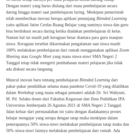
Dengan materi yang harus diulang dari masa pembelajaran secara
daring hingga materi saat pembelajaran luring. Meskipun pemerintah
telah memberikan inovasi berupa aplikasi penunjang
Blended Learning
yaitu aplikasi Jatim Cerdas Ruang Belajar yang nantinya siswa dan guru
bisa berdiskusi secara daring ketika diadakan pembelajaran di kelas.
Namun hal ini masih jadi keraguan besar diantara para guru maupun
siswa. Keraguan tersebut dikarenakan pengalaman saat siswa masih
100% melakukan pembelajaran dari rumah menggunakan aplikasi
Zoom
Meeting
atau
Google Meet
yang mana siswa-siswi SMA Negeri 2
Tanggul tetap tidak mengerti pembahasan materi pelajaran jika tidak
ada diskusi secara langsung.
Muncul inovasi baru tentang pembelajaran
Blended Learning
dari
pakar-pakar pendidikan selama masa pandemi Covid-19 yang dilatihkan
dalam
Workshop
yang mana sebagai pemateri adalah Dr. Sri Wahyuni,
M. Pd. Selaku dosen dari Fakultas Keguruan dan Ilmu Pedidikan IPA
Universitas Jemberpada 26 Agustus 2021 di SMA Negeri 2 Tanggul.
Jalan keluar dari permasalahan ini yaitu dengan diadakannya proses
belajar mengajar yang serupa dengan tatap muka meskipun dalam
penerapannya 50% siswa-siswi melakukan pembelajaran tatap muka dan
50% siswa-siswi lainnya melakukan pembelajaran dari rumah. Ada