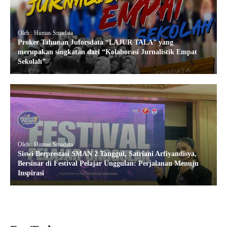
Oleh : Humas Smadata
Proker Tahunan Juforsdata “LAJUR TALA” yang
merupakan singkatan dari “Kolaborasi Jurnalistik Empat
Sekolah”
Oleh : Humas Smadata
Siswi Berprestasi SMAN 2 Tanggul, Satriani Arfiyandisya,
Bersinar di Festival Pelajar Unggulan: Perjalanan Menuju
Inspirasi