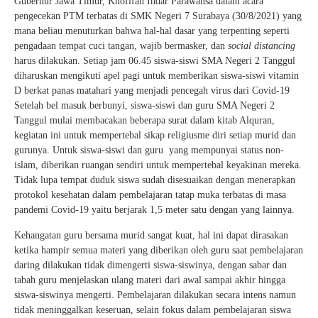
Gubernur Jawa Timur, Khofifah Indar Parawansa dalam acara
pengecekan PTM terbatas di SMK Negeri 7 Surabaya (30/8/2021) yang
mana beliau menuturkan bahwa hal-hal dasar yang terpenting seperti
pengadaan tempat cuci tangan, wajib bermasker, dan
social distancing
harus dilakukan. Setiap jam 06.45 siswa-siswi SMA Negeri 2 Tanggul
diharuskan mengikuti apel pagi untuk memberikan siswa-siswi vitamin
D berkat panas matahari yang menjadi pencegah virus dari Covid-19
Setelah bel masuk berbunyi, siswa-siswi dan guru SMA Negeri 2
Tanggul mulai membacakan beberapa surat dalam kitab Alquran,
kegiatan ini untuk mempertebal sikap religiusme diri setiap murid dan
gurunya. Untuk siswa-siswi dan guru yang mempunyai status non-
islam, diberikan ruangan sendiri untuk mempertebal keyakinan mereka.
Tidak lupa tempat duduk siswa sudah disesuaikan dengan menerapkan
protokol kesehatan dalam pembelajaran tatap muka terbatas di masa
pandemi Covid-19 yaitu berjarak 1,5 meter satu dengan yang lainnya.
Kehangatan guru bersama murid sangat kuat, hal ini dapat dirasakan
ketika hampir semua materi yang diberikan oleh guru saat pembelajaran
daring dilakukan tidak dimengerti siswa-siswinya, dengan sabar dan
tabah guru menjelaskan ulang materi dari awal sampai akhir hingga
siswa-siswinya mengerti. Pembelajaran dilakukan secara intens namun
tidak meninggalkan keseruan, selain fokus dalam pembelajaran siswa