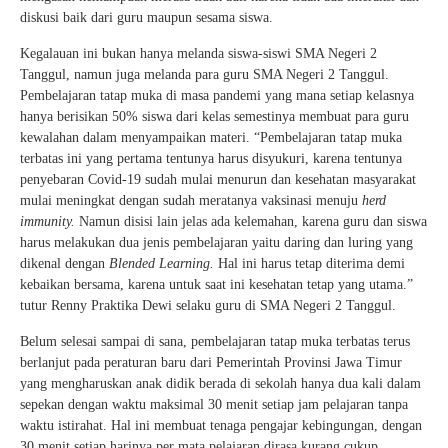
diskusi baik dari guru maupun sesama siswa.
Kegalauan ini bukan hanya melanda siswa-siswi SMA Negeri 2
Tanggul, namun juga melanda para guru SMA Negeri 2 Tanggul.
Pembelajaran tatap muka di masa pandemi yang mana setiap kelasnya
hanya berisikan 50% siswa dari kelas semestinya membuat para guru
kewalahan dalam menyampaikan materi. “Pembelajaran tatap muka
terbatas ini yang pertama tentunya harus disyukuri, karena tentunya
penyebaran Covid-19 sudah mulai menurun dan kesehatan masyarakat
mulai meningkat dengan sudah meratanya vaksinasi menuju
herd
immunity.
Namun disisi lain jelas ada kelemahan, karena guru dan siswa
harus melakukan dua jenis pembelajaran yaitu daring dan luring yang
dikenal dengan
Blended Learning.
Hal ini harus tetap diterima demi
kebaikan bersama, karena untuk saat ini kesehatan tetap yang utama.”
tutur Renny Praktika Dewi selaku guru di SMA Negeri 2 Tanggul.
Belum selesai sampai di sana, pembelajaran tatap muka terbatas terus
berlanjut pada peraturan baru dari Pemerintah Provinsi Jawa Timur
yang mengharuskan anak didik berada di sekolah hanya dua kali dalam
sepekan dengan waktu maksimal 30 menit setiap jam pelajaran tanpa
waktu istirahat. Hal ini membuat tenaga pengajar kebingungan, dengan
30 menit setiap harinya per mata pelajaran dirasa kurang cukup.