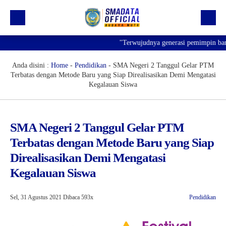
"Terwujudnya generasi pemimpin bangsa 
Beranda
Profil
Anda disini :
Home
-
Pendidikan
-
SMA Negeri 2 Tanggul Gelar PTM
Terbatas dengan Metode Baru yang Siap Direalisasikan Demi Mengatasi
Kegiatan
Kegalauan Siswa
Prestasi
Informasi
SMA Negeri 2 Tanggul Gelar PTM
Terbatas dengan Metode Baru yang Siap
Saluran Resmi WA
Direalisasikan Demi Mengatasi
Kegalauan Siswa
Sel, 31 Agustus 2021
Dibaca 593x
Pendidikan