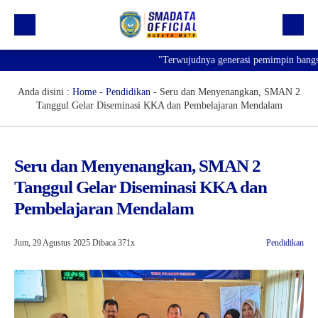
"Terwujudnya generasi pemimpin bangsa yang be
Beranda
Profil
Anda disini :
Home
-
Pendidikan
-
Seru dan Menyenangkan, SMAN 2
Tanggul Gelar Diseminasi KKA dan Pembelajaran Mendalam
Kegiatan
Prestasi
Seru dan Menyenangkan, SMAN 2
Informasi
Tanggul Gelar Diseminasi KKA dan
Saluran Resmi WA
Pembelajaran Mendalam
Jum, 29 Agustus 2025
Dibaca 371x
Pendidikan