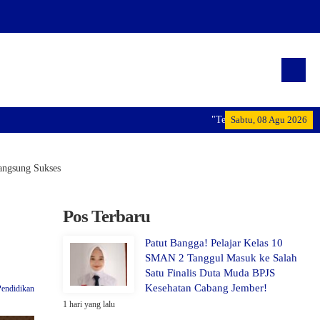
"Terwujudnya generasi pemimpin bang
Sabtu, 08 Agu 2026
angsung Sukses
Pos Terbaru
Patut Bangga! Pelajar Kelas 10
SMAN 2 Tanggul Masuk ke Salah
Satu Finalis Duta Muda BPJS
Kesehatan Cabang Jember!
Pendidikan
1 hari yang lalu