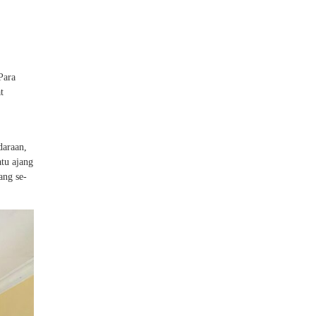
Para
t
daraan,
tu ajang
ang se-