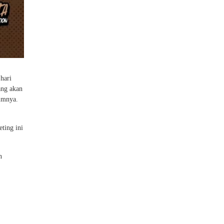
hari
ang akan
timnya.
ting ini
n