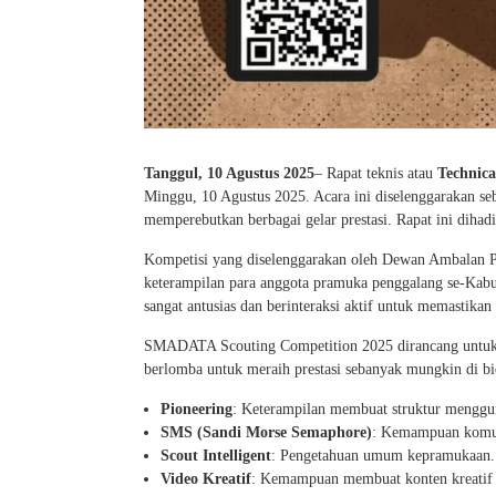
Tanggul, 10 Agustus 2025
– Rapat teknis atau
Technica
Minggu, 10 Agustus 2025. Acara ini diselenggarakan s
memperebutkan berbagai gelar prestasi. Rapat ini dihad
Kompetisi yang diselenggarakan oleh Dewan Ambalan 
keterampilan para anggota pramuka penggalang se-Kabup
sangat antusias dan berinteraksi aktif untuk memastika
SMADATA Scouting Competition 2025 dirancang untuk me
berlomba untuk meraih prestasi sebanyak mungkin di b
Pioneering
: Keterampilan membuat struktur menggun
SMS (Sandi Morse Semaphore)
: Kemampuan komun
Scout Intelligent
: Pengetahuan umum kepramukaan.
Video Kreatif
: Kemampuan membuat konten kreatif