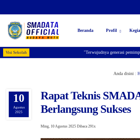
Beranda
Profil
Kegi
Visi Sekolah
"Terwujudnya generasi pemimpin bangsa ya
Anda disini :
Rapat Teknis SMADAT
10
Berlangsung Sukses
Agustus
2025
Ming, 10 Agustus 2025
Dibaca 291x