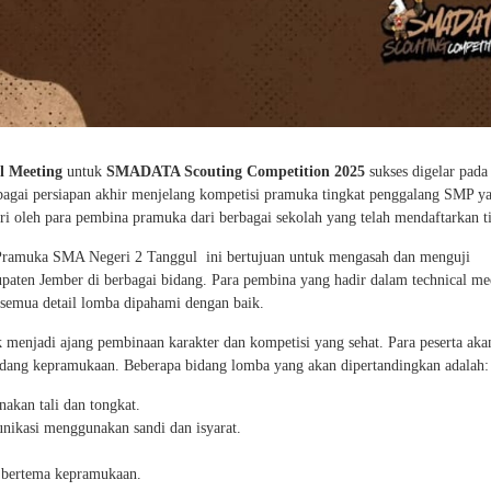
l Meeting
untuk
SMADATA Scouting Competition 2025
sukses digelar pada 
ebagai persiapan akhir menjelang kompetisi pramuka tingkat penggalang SMP y
iri oleh para pembina pramuka dari berbagai sekolah yang telah mendaftarkan 
Pramuka SMA Negeri 2 Tanggul ini bertujuan untuk mengasah dan menguji
aten Jember di berbagai bidang. Para pembina yang hadir dalam technical mee
n semua detail lomba dipahami dengan baik.
njadi ajang pembinaan karakter dan kompetisi yang sehat. Para peserta aka
idang kepramukaan. Beberapa bidang lomba yang akan dipertandingkan adalah:
akan tali dan tongkat.
ikasi menggunakan sandi dan isyarat.
 bertema kepramukaan.