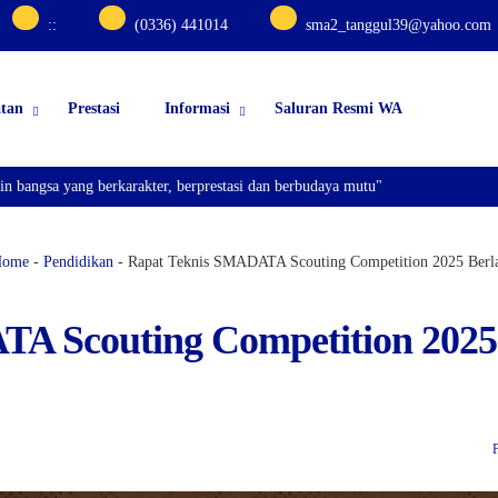
:
:
(0336) 441014
sma2_tanggul39@yahoo.com
atan
Prestasi
Informasi
Saluran Resmi WA
ng berkarakter, berprestasi dan berbudaya mutu"
Home
-
Pendidikan
-
Rapat Teknis SMADATA Scouting Competition 2025 Berl
A Scouting Competition 2025