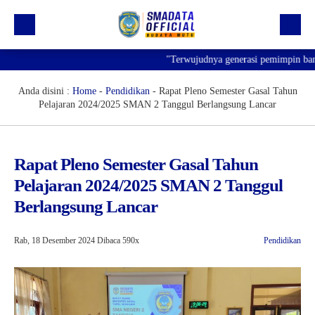
"Terwujudnya generasi pemimpin bangsa y
Beranda
Profil
Anda disini :
Home
-
Pendidikan
-
Rapat Pleno Semester Gasal Tahun
Pelajaran 2024/2025 SMAN 2 Tanggul Berlangsung Lancar
Kegiatan
Prestasi
Rapat Pleno Semester Gasal Tahun
Informasi
Pelajaran 2024/2025 SMAN 2 Tanggul
Saluran Resmi WA
Berlangsung Lancar
Rab, 18 Desember 2024
Dibaca 590x
Pendidikan