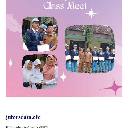
juforsdata.ofc
Halo sobat juforsdata👋🏻