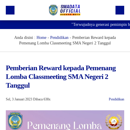
"Terwujudnya generasi pemimpin bangs
Beranda
Profil
Anda disini :
Home
-
Pendidikan
-
Pemberian Reward kepada
Pemenang Lomba Classmeeting SMA Negeri 2 Tanggul
Kegiatan
Prestasi
Pemberian Reward kepada Pemenang
Informasi
Lomba Classmeeting SMA Negeri 2
Saluran Resmi WA
Tanggul
Sel, 3 Januari 2023
Dibaca 638x
Pendidikan