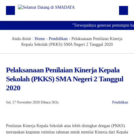
"Terwujudnya generasi pemimpin bangs
Beranda
Profil
Anda disini :
Home
-
Pendidikan
-
Pelaksanaan Penilaian Kinerja
Kepala Sekolah (PKKS) SMA Negeri 2 Tanggul 2020
Kegiatan
Prestasi
Pelaksanaan Penilaian Kinerja Kepala
Informasi
Sekolah (PKKS) SMA Negeri 2 Tanggul
Saluran Resmi WA
2020
Sel, 17 November 2020
Dibaca 563x
Pendidikan
Penilaian Kinerja Kepala Sekolah atau lebih disingkat dengan (PKKS)
merupakan kegiatan rutinitas tahunan untuk menilai Kinerja dari Kepala