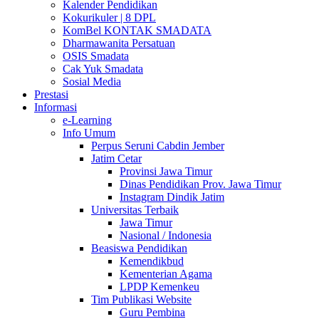
Kalender Pendidikan
Kokurikuler | 8 DPL
KomBel KONTAK SMADATA
Dharmawanita Persatuan
OSIS Smadata
Cak Yuk Smadata
Sosial Media
Prestasi
Informasi
e-Learning
Info Umum
Perpus Seruni Cabdin Jember
Jatim Cetar
Provinsi Jawa Timur
Dinas Pendidikan Prov. Jawa Timur
Instagram Dindik Jatim
Universitas Terbaik
Jawa Timur
Nasional / Indonesia
Beasiswa Pendidikan
Kemendikbud
Kementerian Agama
LPDP Kemenkeu
Tim Publikasi Website
Guru Pembina