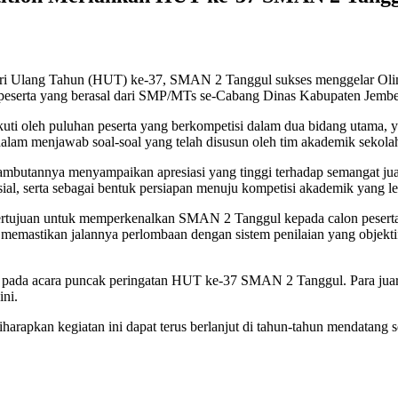
ri Ulang Tahun (HUT) ke-37, SMAN 2 Tanggul sukses menggelar Olim
a peserta yang berasal dari SMP/MTs se-Cabang Dinas Kabupaten Jemb
uti oleh puluhan peserta yang berkompetisi dalam dua bidang utama, 
alam menjawab soal-soal yang telah disusun oleh tim akademik sekola
utannya menyampaikan apresiasi yang tinggi terhadap semangat juang
, serta sebagai bentuk persiapan menuju kompetisi akademik yang leb
rtujuan untuk memperkenalkan SMAN 2 Tanggul kepada calon peserta 
memastikan jalannya perlombaan dengan sistem penilaian yang objektif
a acara puncak peringatan HUT ke-37 SMAN 2 Tanggul. Para juara aka
ini.
diharapkan kegiatan ini dapat terus berlanjut di tahun-tahun mendatang