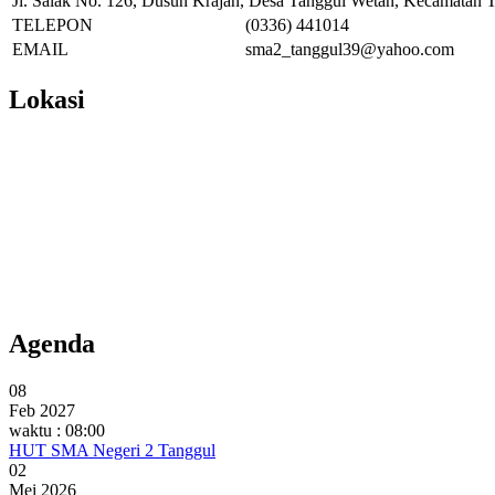
Jl. Salak No. 126, Dusun Krajan, Desa Tanggul Wetan, Kecamatan T
TELEPON
(0336) 441014
EMAIL
sma2_tanggul39@yahoo.com
Lokasi
Agenda
08
Feb 2027
waktu : 08:00
HUT SMA Negeri 2 Tanggul
02
Mei 2026