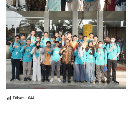
Dibaca :
644