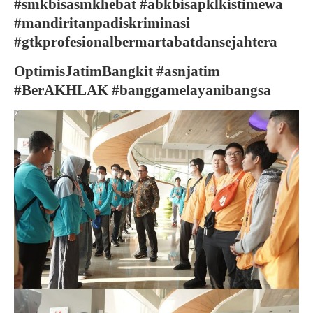
#smkbisasmkhebat #abkbisapklkistimewa
#mandiritanpadiskriminasi
#gtkprofesionalbermartabatdansejahtera
OptimisJatimBangkit #asnjatim
#BerAKHLAK #banggamelayanibangsa