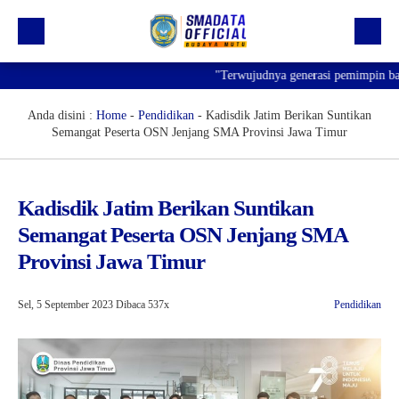
"Terwujudnya generasi pemimpin bangsa 
Beranda
Profil
Anda disini :
Home
-
Pendidikan
-
Kadisdik Jatim Berikan Suntikan
Semangat Peserta OSN Jenjang SMA Provinsi Jawa Timur
Kegiatan
Prestasi
Kadisdik Jatim Berikan Suntikan
Informasi
Semangat Peserta OSN Jenjang SMA
Saluran Resmi WA
Provinsi Jawa Timur
Sel, 5 September 2023
Dibaca 537x
Pendidikan