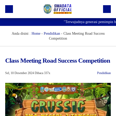
"Terwujudnya generasi pemimpin bangs
Beranda
Profil
Anda disini :
Home
-
Pendidikan
-
Class Meeting Road Success
Competition
Kegiatan
Prestasi
Class Meeting Road Success Competition
Informasi
Saluran Resmi WA
Sel, 10 Desember 2024
Dibaca 337x
Pendidikan