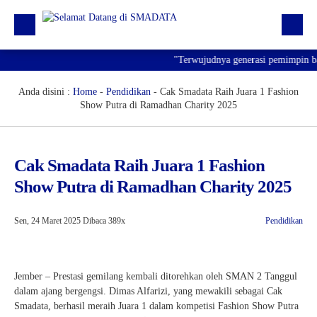
"Terwujudnya generasi pemimpin bang
Beranda
Profil
Anda disini :
Home
-
Pendidikan
-
Cak Smadata Raih Juara 1 Fashion
Show Putra di Ramadhan Charity 2025
Kegiatan
Prestasi
Cak Smadata Raih Juara 1 Fashion
Informasi
Show Putra di Ramadhan Charity 2025
Saluran Resmi WA
Sen, 24 Maret 2025
Dibaca 389x
Pendidikan
Jember – Prestasi gemilang kembali ditorehkan oleh SMAN 2 Tanggul
dalam ajang bergengsi. Dimas Alfarizi, yang mewakili sebagai Cak
Smadata, berhasil meraih Juara 1 dalam kompetisi Fashion Show Putra