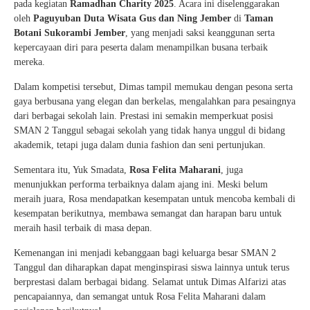
pada kegiatan
Ramadhan Charity 2025
. Acara ini diselenggarakan
oleh
Paguyuban Duta Wisata Gus dan Ning Jember
di
Taman
Botani Sukorambi Jember
, yang menjadi saksi keanggunan serta
kepercayaan diri para peserta dalam menampilkan busana terbaik
mereka.
Dalam kompetisi tersebut, Dimas tampil memukau dengan pesona serta
gaya berbusana yang elegan dan berkelas, mengalahkan para pesaingnya
dari berbagai sekolah lain. Prestasi ini semakin memperkuat posisi
SMAN 2 Tanggul sebagai sekolah yang tidak hanya unggul di bidang
akademik, tetapi juga dalam dunia fashion dan seni pertunjukan.
Sementara itu, Yuk Smadata,
Rosa Felita Maharani
, juga
menunjukkan performa terbaiknya dalam ajang ini. Meski belum
meraih juara, Rosa mendapatkan kesempatan untuk mencoba kembali di
kesempatan berikutnya, membawa semangat dan harapan baru untuk
meraih hasil terbaik di masa depan.
Kemenangan ini menjadi kebanggaan bagi keluarga besar SMAN 2
Tanggul dan diharapkan dapat menginspirasi siswa lainnya untuk terus
berprestasi dalam berbagai bidang. Selamat untuk Dimas Alfarizi atas
pencapaiannya, dan semangat untuk Rosa Felita Maharani dalam