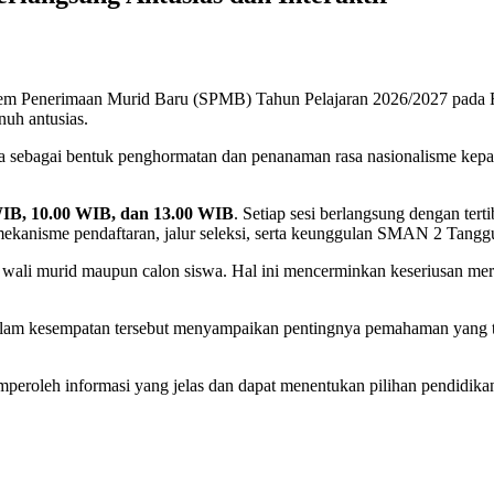
tem Penerimaan Murid Baru (SPMB) Tahun Pelajaran 2026/2027 pada R
nuh antusias.
ya sebagai bentuk penghormatan dan penanaman rasa nasionalisme kepad
0 WIB, 10.00 WIB, dan 13.00 WIB
. Setiap sesi berlangsung dengan tert
 mekanisme pendaftaran, jalur seleksi, serta keunggulan SMAN 2 Tanggu
n wali murid maupun calon siswa. Hal ini mencerminkan keseriusan m
lam kesempatan tersebut menyampaikan pentingnya pemahaman yang tep
emperoleh informasi yang jelas dan dapat menentukan pilihan pendidi