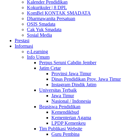
Kalender Pendidikan
Kokurikuler | 8 DPL
KomBel KONTAK SMADATA
Dharmawanita Persatuan
OSIS Smadata
Cak Yuk Smadata
Sosial Media
Prestasi
Informasi
e-Learning
Info Umum
Perpus Seruni Cabdin Jember
Jatim Cetar
Provinsi Jawa Timur
Dinas Pendidikan Prov. Jawa Timur
Instagram Dindik Jatim
Universitas Terbaik
Jawa Timur
Nasional / Indonesia
Beasiswa Pendidikan
Kemendikbud
Kementerian Agama
LPDP Kemenkeu
Tim Publikasi Website
Guru Pembina